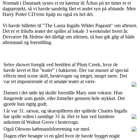
Normalt i Danmark synes vi en køretur til Århus på tre timer er et
dagsprojekt, så vi havde sandelig fået et andet syn på afstande. Men
Harry Potter CD'erne hjalp nu også en hel del.
Vi havde billetter til "The Laura Ingalls Wilder Pageant" om aftenen.
Det er et frilufts teater der spilles af lokale 3 weekender hvert år.
Desværre fik Helene det dårligt om aftenen, så hun gik glip af både
aftensmad og forestilling.
Selve showet foregik ved bredden af Plum Creek, hvor de
havde lavet et flot "teater" i bakkerne. Der var masser af special
effects med scene skift, hestevogne og meget, meget mere. Det
var ret imponerende af et amatør teater at være.
Damen i det røde tøj skulle forestille Mary som voksen. Hun
fungerede som guide, eller fortæller gennem hele stykket. Det
gjorde hun rigtig godt.
I år var 31. sæson, og skuespilleren der spillede Charles Ingalls
har spille rollen i samtlige 31 år. Her er han ved familens
ankomst til Walnut Grove i hestevogn.
Også Olesons købmandsforretning var med.
Dagen efter besøgte vi en gård hvor de havde bygget nogle