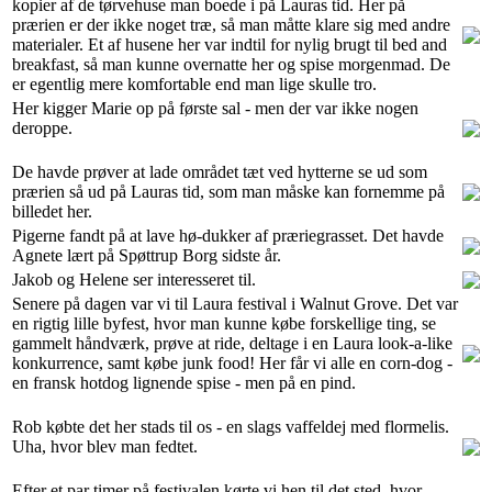
kopier af de tørvehuse man boede i på Lauras tid. Her på
prærien er der ikke noget træ, så man måtte klare sig med andre
materialer. Et af husene her var indtil for nylig brugt til bed and
breakfast, så man kunne overnatte her og spise morgenmad. De
er egentlig mere komfortable end man lige skulle tro.
Her kigger Marie op på første sal - men der var ikke nogen
deroppe.
De havde prøver at lade området tæt ved hytterne se ud som
prærien så ud på Lauras tid, som man måske kan fornemme på
billedet her.
Pigerne fandt på at lave hø-dukker af præriegrasset. Det havde
Agnete lært på Spøttrup Borg sidste år.
Jakob og Helene ser interesseret til.
Senere på dagen var vi til Laura festival i Walnut Grove. Det var
en rigtig lille byfest, hvor man kunne købe forskellige ting, se
gammelt håndværk, prøve at ride, deltage i en Laura look-a-like
konkurrence, samt købe junk food! Her får vi alle en corn-dog -
en fransk hotdog lignende spise - men på en pind.
Rob købte det her stads til os - en slags vaffeldej med flormelis.
Uha, hvor blev man fedtet.
Efter et par timer på festivalen kørte vi hen til det sted, hvor