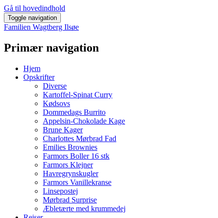
Gå til hovedindhold
Toggle navigation
Familien Wagtberg Ilsøe
Primær navigation
Hjem
Opskrifter
Diverse
Kartoffel-Spinat Curry
Kødsovs
Dommedags Burrito
Appelsin-Chokolade Kage
Brune Kager
Charlottes Mørbrad Fad
Emilies Brownies
Farmors Boller 16 stk
Farmors Klejner
Havregrynskugler
Farmors Vanillekranse
Linsepostej
Mørbrad Surprise
Æbletærte med krummedej
Rejser