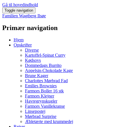
Gå til hovedindhold
Toggle navigation
Familien Wagtberg Ilsøe
Primær navigation
Hjem
Opskrifter
Diverse
Kartoffel-Spinat Curry
Kødsovs
Dommedags Burrito
Appelsin-Chokolade Kage
Brune Kager
Charlottes Mørbrad Fad
Emilies Brownies
Farmors Boller 16 stk
Farmors Klejner
Havregrynskugler
Farmors Vanillekranse
Linsepostej
Mørbrad Surprise
Æbletærte med krummedej
Rejser